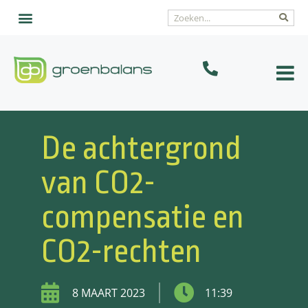
De achtergrond
van CO2-
compensatie en
CO2-rechten
8 MAART 2023
11:39