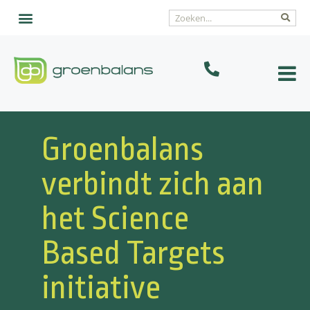
Groenbalans
verbindt zich aan
het Science
Based Targets
initiative