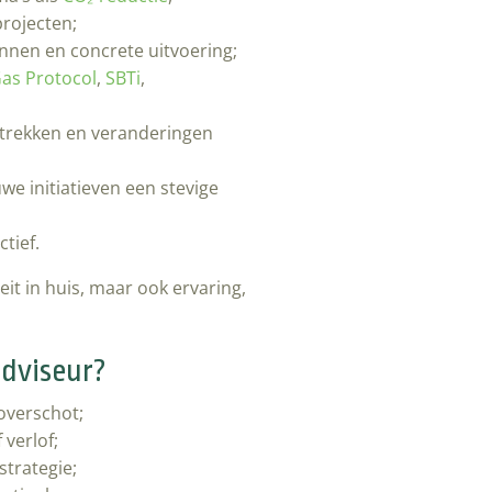
projecten;
annen en concrete uitvoering;
as Protocol
,
SBTi
,
etrekken en veranderingen
we initiatieven een stevige
tief.
teit in huis, maar ook ervaring,
adviseur?
koverschot;
 verlof;
trategie;