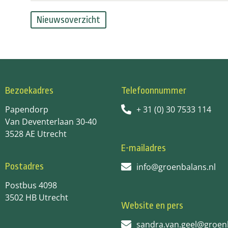
Nieuwsoverzicht
Bezoekadres
Telefoonnummer
Papendorp
+ 31 (0) 30 7533 114
Van Deventerlaan 30-40
3528 AE Utrecht
E-mailadres
Postadres
info@groenbalans.nl
Postbus 4098
3502 HB Utrecht
Website en pers
sandra.van.geel@groen