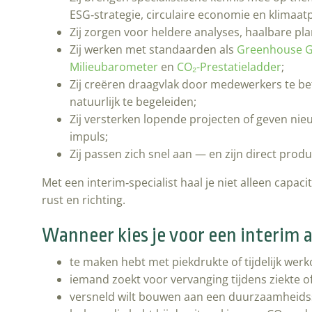
ESG‑strategie, circulaire economie en klimaat
Zij zorgen voor heldere analyses, haalbare pl
Zij werken met standaarden als
Greenhouse G
Milieubarometer
en
CO₂-Prestatieladder
;
Zij creëren draagvlak door medewerkers te b
natuurlijk te begeleiden;
Zij versterken lopende projecten of geven nieu
impuls;
Zij passen zich snel aan — en zijn direct produc
Met een interim‑specialist haal je niet alleen capaci
rust en richting.
Wanneer kies je voor een interim 
te maken hebt met piekdrukte of tijdelijk wer
iemand zoekt voor vervanging tijdens ziekte of
versneld wilt bouwen aan een duurzaamheidss