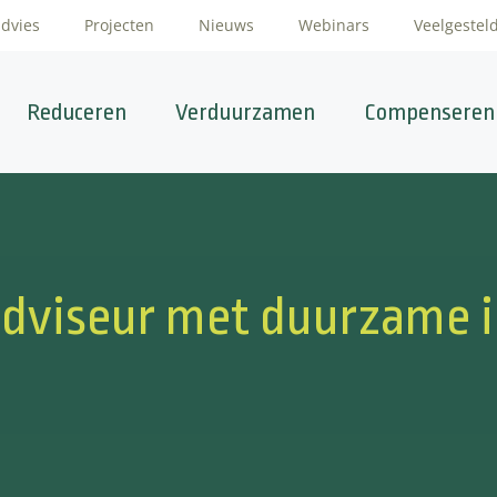
advies
Projecten
Nieuws
Webinars
Veelgestel
Reduceren
Verduurzamen
Compenseren
 adviseur met duurzame 