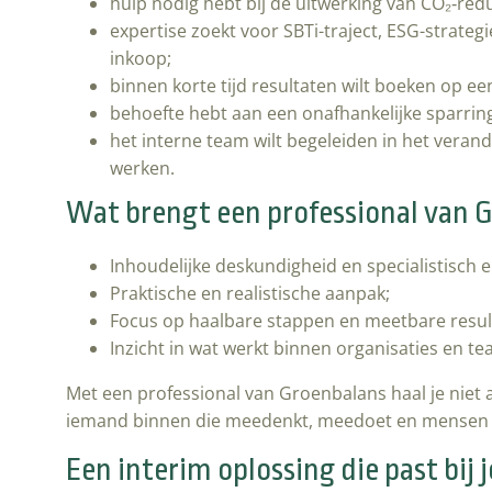
hulp nodig hebt bij de uitwerking van CO₂‑red
expertise zoekt voor SBTi-traject, ESG-strategi
inkoop;
binnen korte tijd resultaten wilt boeken op e
behoefte hebt aan een onafhankelijke sparring
het interne team wilt begeleiden in het vera
werken.
Wat brengt een professional van 
Inhoudelijke deskundigheid en specialistisch e
Praktische en realistische aanpak;
Focus op haalbare stappen en meetbare resul
Inzicht in wat werkt binnen organisaties en te
Met een professional van Groenbalans haal je niet al
iemand binnen die meedenkt, meedoet en mense
Een interim oplossing die past bij