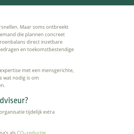
rsnellen. Maar soms ontbreekt
of iemand die plannen concreet
roenbalans direct inzetbare
, gedragen en toekomstbestendige
 expertise met een mensgerichte,
es wat nodig is om
en.
dviseur?
ganisatie tijdelijk extra
ma’s als
CO₂‑reductie
,