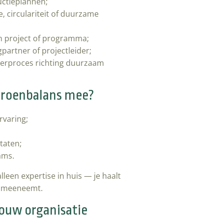
uctieplannen;
e, circulariteit of duurzame
en project of programma;
partner of projectleider;
nderproces richting duurzaam
Groenbalans mee?
rvaring;
taten;
ams.
leen expertise in huis — je haalt
n meeneemt.
 jouw organisatie