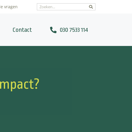
de vragen
Contact
030 7533 114
impact?