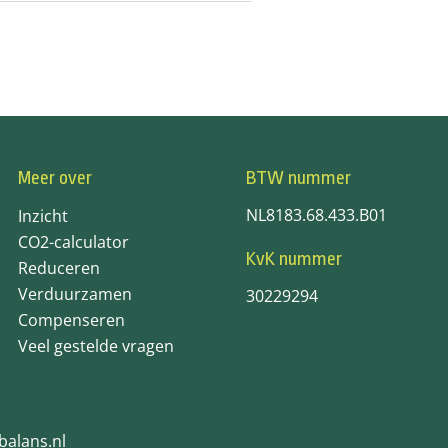
Meer over
BTW nummer
NL8183.68.433.B01
Inzicht
CO2-calculator
KvK nummer
Reduceren
Verduurzamen
30229294
Compenseren
Veel gestelde vragen
balans.nl