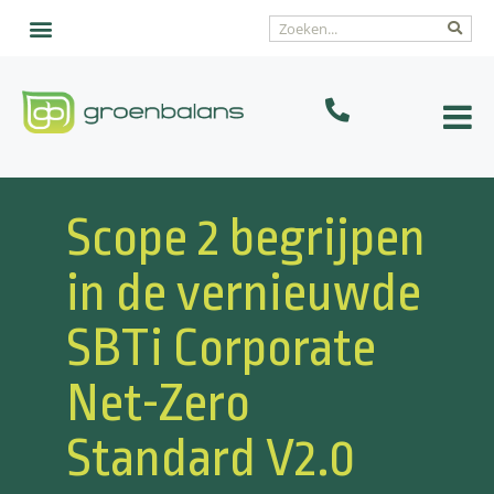
Scope 2 begrijpen
in de vernieuwde
SBTi Corporate
Net-Zero
Standard V2.0