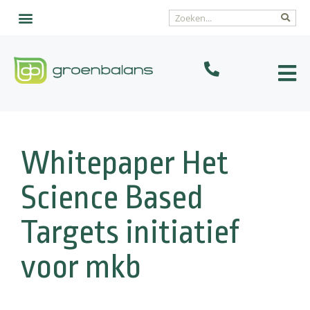
Interim advies
Veelgestelde vragen
Whitepaper Het
Science Based
Targets initiatief
voor mkb