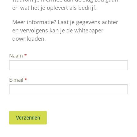
en wat het je oplevert als bedrijf.
Meer informatie? Laat je gegevens achter
en vervolgens kan je de whitepaper
downloaden.
Whitepaper
Naam
*
Het
Science
E-mail
*
Based
Targets
inititatief
Verzenden
voor
mkb