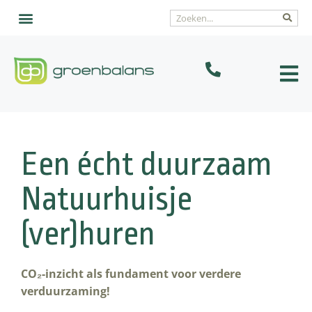
Interim advies
Veelgestelde vragen
Een écht duurzaam
Natuurhuisje
(ver)huren
CO₂-inzicht als fundament voor verdere
verduurzaming!