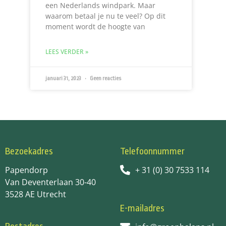
een Nederlands windpark. Maar
waarom betaal je nu te veel? Op dit
moment wordt de hoogte van
LEES VERDER »
januari 31, 2023
Geen reacties
Bezoekadres
Telefoonnummer
Papendorp
+ 31 (0) 30 7533 114
Van Deventerlaan 30-40
3528 AE Utrecht
E-mailadres