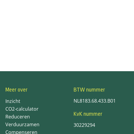
Meer over
BTW nummer
NL8183.68.433.B01
Inzicht
CO2-calculator
KvK nummer
Reduceren
Verduurzamen
30229294
Compenseren