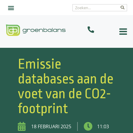
Emissie
databases aan de
voet van de CO2-
footprint
18 FEBRUARI 2025
11:03