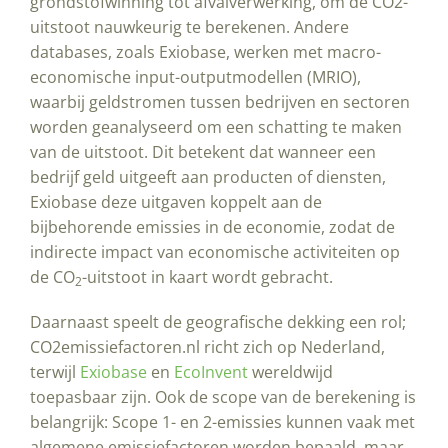
grondstofwinning tot afvalverwerking, om de CO2-
uitstoot nauwkeurig te berekenen. Andere
databases, zoals Exiobase, werken met macro-
economische input-outputmodellen (MRIO),
waarbij geldstromen tussen bedrijven en sectoren
worden geanalyseerd om een schatting te maken
van de uitstoot. Dit betekent dat wanneer een
bedrijf geld uitgeeft aan producten of diensten,
Exiobase deze uitgaven koppelt aan de
bijbehorende emissies in de economie, zodat de
indirecte impact van economische activiteiten op
de CO
-uitstoot in kaart wordt gebracht.
2
Daarnaast speelt de geografische dekking een rol;
CO2emissiefactoren.nl richt zich op Nederland,
terwijl
Exiobase
en
EcoInvent
wereldwijd
toepasbaar zijn. Ook de scope van de berekening is
belangrijk: Scope 1- en 2-emissies kunnen vaak met
algemene emissiefactoren worden bepaald, maar