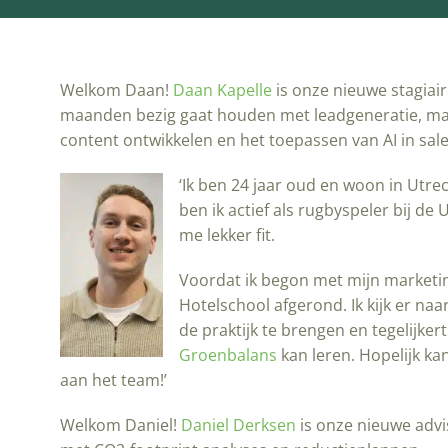
Welkom Daan!
Daan Kapelle
is onze nieuwe stagiai
maanden bezig gaat houden met leadgeneratie, ma
content ontwikkelen en het toepassen van AI in sale
‘Ik ben 24 jaar oud en woon in Utre
ben ik actief als rugbyspeler bij d
me lekker fit.
Voordat ik begon met mijn marketin
Hotelschool afgerond. Ik kijk er na
de praktijk te brengen en tegelijkerti
Groenbalans
kan leren. Hopelijk kan
aan het team!’
Welkom Daniel!
Daniel Derksen
is onze nieuwe advi