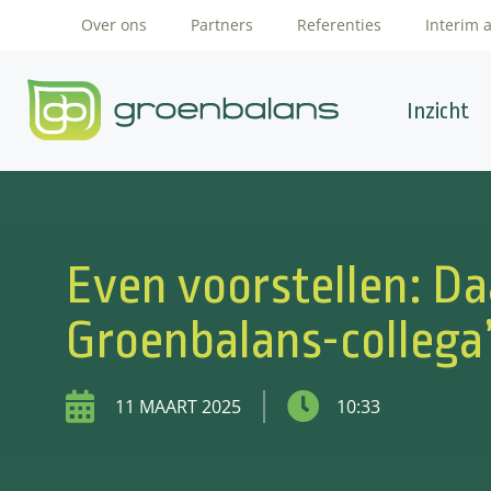
Over ons
Partners
Referenties
Interim 
Inzicht
Even voorstellen: D
Groenbalans-collega
11 MAART 2025
10:33