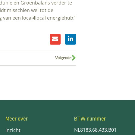
ndunie en Groenbalans verder te
idt misschien wel tot de
 van een local4local energiehub.’
Volgende
Meer over
BTW nummer
NL8183.68.433.B01
Inzicht