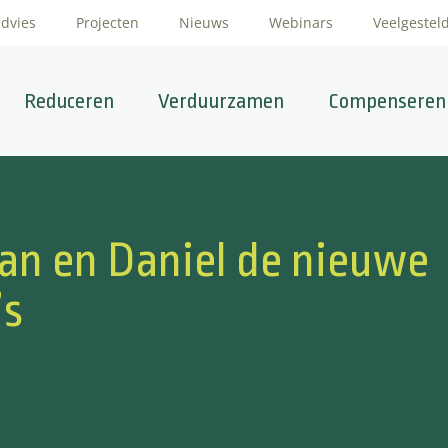
advies
Projecten
Nieuws
Webinars
Veelgestel
Reduceren
Verduurzamen
Compenseren
aan en Daniel de nieuwe
’s