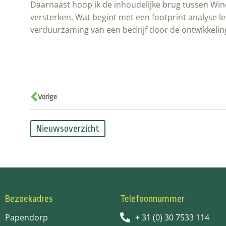
Daarnaast hoop ik de inhoudelijke brug tussen Wi
versterken. Wat begint met een footprint analyse le
verduurzaming van een bedrijf door de ontwikkeling
Vorige
Nieuwsoverzicht
Bezoekadres
Telefoonnummer
Papendorp
+ 31 (0) 30 7533 114