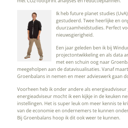
met CO2-footprint analyses en reductieplannen.
Ik heb future planet studies (UvA
gestudeerd. Twee heerlijke en onge
duurzaamheidstudies. Perfect v
nieuwsgierigheid.
Een jaar geleden ben ik bij Windu
projectontwikkeling en als data a
met een schuin oog naar Groenba
meegeholpen aan de datavisualisaties. Vanaf maart di
Groenbalans in nemen en meer advieswerk gaan d
Voorheen heb ik onder andere als energieadviseur 
energieadviseur mocht ik een kijkje in de keuken ne
instellingen. Het is super leuk om meer kennis te k
van de economie en ondernemers te kunnen onder
Bij Groenbalans hoop ik dit ook weer te kunnen.