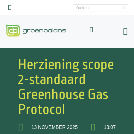
Interim advies
Veelgestelde vragen
Herziening scope
2-standaard
Greenhouse Gas
Protocol
13 NOVEMBER 2025
13:07