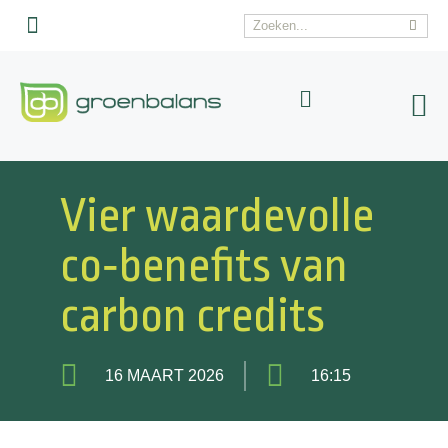
Interim advies
Veelgestelde vragen
Vier waardevolle
co‑benefits van
carbon credits
16 MAART 2026
16:15