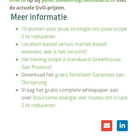
offerte
op bij
peter.bleeker@groenbalans.nl
met
de actuele GvO-prijzen.
Meer informatie
10 punten voor jouw strategie om jouw scope
2 te reduceren
Location-based versus market-based
emissies: wat is het verschil?
Herziening scope 2-standaard Greenhouse
Gas Protocol
Download het
gratis factsheet Garanties van
Oorsprong
Vraag het gratis complete whitepaper aan
over
Duurzame energie: vier routes om scope
2 te reduceren