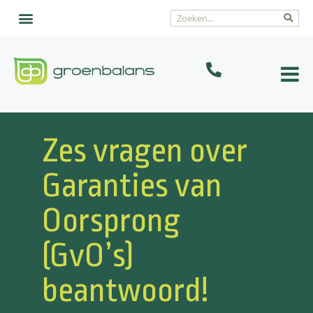
Zes vragen over
Garanties van
Oorsprong
(GvO’s)
beantwoord!